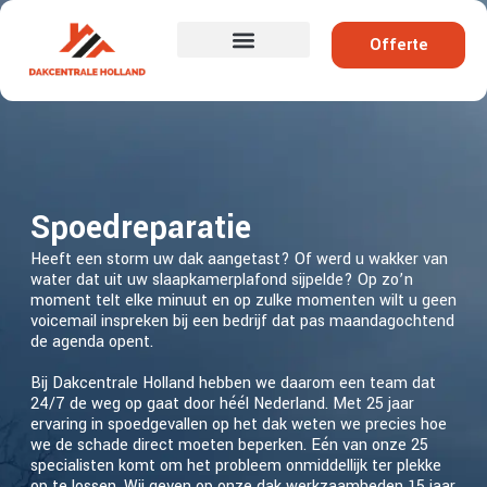
Offerte
Spoedreparatie
Heeft een storm uw dak aangetast? Of werd u wakker van
water dat uit uw slaapkamerplafond sijpelde? Op zo’n
moment telt elke minuut en op zulke momenten wilt u geen
voicemail inspreken bij een bedrijf dat pas maandagochtend
de agenda opent.
Bij Dakcentrale Holland hebben we daarom een team dat
24/7 de weg op gaat door héél Nederland. Met 25 jaar
ervaring in spoedgevallen op het dak weten we precies hoe
we de schade direct moeten beperken. Eén van onze 25
specialisten komt om het probleem onmiddellijk ter plekke
op te lossen. Wij geven op onze dak werkzaamheden 15 jaar