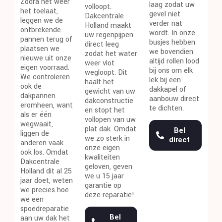
Zodra het weer
laag zodat uw
volloopt.
het toelaat,
gevel niet
Dakcentrale
leggen we de
verder nat
Holland maakt
ontbrekende
wordt. In onze
uw regenpijpen
pannen terug of
busjes hebben
direct leeg
plaatsen we
we bovendien
zodat het water
nieuwe uit onze
altijd rollen lood
weer vlot
eigen voorraad.
bij ons om elk
wegloopt. Dit
We controleren
lek bij een
haalt het
ook de
dakkapel of
gewicht van uw
dakpannen
aanbouw direct
dakconstructie
eromheen, want
te dichten.
en stopt het
als er één
vollopen van uw
wegwaait,
plat dak. Omdat
Bel
liggen de
we zo sterk in
direct
anderen vaak
onze eigen
ook los. Omdat
kwaliteiten
Dakcentrale
geloven, geven
Holland dit al 25
we u 15 jaar
jaar doet, weten
garantie op
we precies hoe
deze reparatie!
we een
spoedreparatie
Bel
aan uw dak het