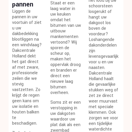
het lood bij uw
pannen
Staat er een
schoorsteen
laag water in
Liggen de
losgerukt of
uw keuken
pannen in uw
hangt uw
omdat het
voortuin of ziet
dakgoot los
bitumen van uw
u uw
boven de
uitbouw
dakbedekking
voordeur?
mankementen
blootliggen na
Loshangende
vertoond? Wij
een windvlaag?
dakonderdelen
sporen de
Dakcentrale
zijn
scheur op,
Holland dekt
levensgevaarlijk
maken het
het gat direct
voor u en uw
oppervlak droog
af met zware,
naasten.
en branden er
professionele
Dakcentrale
direct een
zeilen die we
Holland haalt
nieuwe laag
stevig
die gevaarlijke
bitumen
vastzetten. Zo
stukken weg of
overheen.
krijgt de regen
zet ze direct
geen kans om
weer muurvast
Soms zit er een
uw isolatie en
met speciale
verstopping in
houten balken
klemmen. Ook
uw dakgoten
te
zorgen we voor
waardoor uw
beschadigen.
een tijdelijke
plat dak als een
waterdichte
zwembad